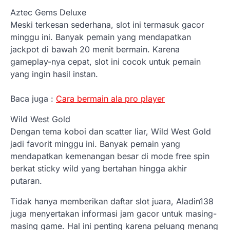
Aztec Gems Deluxe
Meski terkesan sederhana, slot ini termasuk gacor
minggu ini. Banyak pemain yang mendapatkan
jackpot di bawah 20 menit bermain. Karena
gameplay-nya cepat, slot ini cocok untuk pemain
yang ingin hasil instan.
Baca juga :
Cara bermain ala pro player
Wild West Gold
Dengan tema koboi dan scatter liar, Wild West Gold
jadi favorit minggu ini. Banyak pemain yang
mendapatkan kemenangan besar di mode free spin
berkat sticky wild yang bertahan hingga akhir
putaran.
Tidak hanya memberikan daftar slot juara, Aladin138
juga menyertakan informasi jam gacor untuk masing-
masing game. Hal ini penting karena peluang menang