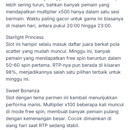
lebih sering turun, bahkan banyak pemain yang
mendapatkan multiplier x500 hanya dalam satu sesi
bermain. Waktu paling gacor untuk game ini biasanya
di malam hari, antara pukul 20:00 hingga 23:00.
Starlight Princess
Slot ini hampir selalu masuk daftar juara berkat pola
scatter yang mudah muncul. Minggu ini, banyak
pemain yang mendapatkan free spin beruntun dalam
50–60 spin pertama. RTP-nya pun berada di kisaran
98%, menjadikannya salah satu pilihan terbaik untuk
minggu ini.
Sweet Bonanza
Slot dengan tema permen ini kembali menunjukkan
performa manis. Multiplier x100 beberapa kali muncul
di mode free spin, membuat banyak pemain pulang
dengan kemenangan besar. Cocok dimainkan di
siang hari saat RTP sedang stabil.