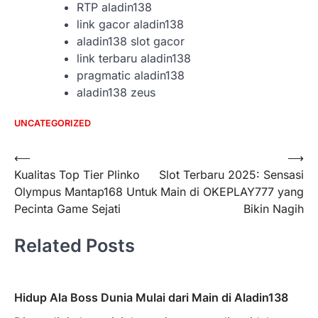
RTP aladin138
link gacor aladin138
aladin138 slot gacor
link terbaru aladin138
pragmatic aladin138
aladin138 zeus
UNCATEGORIZED
Post
⟵
⟶
Kualitas Top Tier Plinko
Slot Terbaru 2025: Sensasi
navigation
Olympus Mantap168 Untuk
Main di OKEPLAY777 yang
Pecinta Game Sejati
Bikin Nagih
Related Posts
Hidup Ala Boss Dunia Mulai dari Main di Aladin138