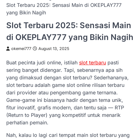
Slot Terbaru 2025: Sensasi Main di OKEPLAY777
yang Bikin Nagih
Slot Terbaru 2025: Sensasi Main
di OKEPLAY777 yang Bikin Nagih
okemei777
August 13, 2025
Buat pecinta judi online, istilah
slot terbaru
pasti
sering banget didengar. Tapi, sebenarnya apa sih
yang dimaksud dengan slot terbaru? Sederhananya,
slot terbaru adalah game slot online rilisan terbaru
dari provider atau pengembang game ternama.
Game-game ini biasanya hadir dengan tema unik,
fitur inovatif, grafis modern, dan tentu saja — RTP
(Return to Player) yang kompetitif untuk menarik
perhatian pemain.
Nah, kalau lo lagi cari tempat main slot terbaru yang