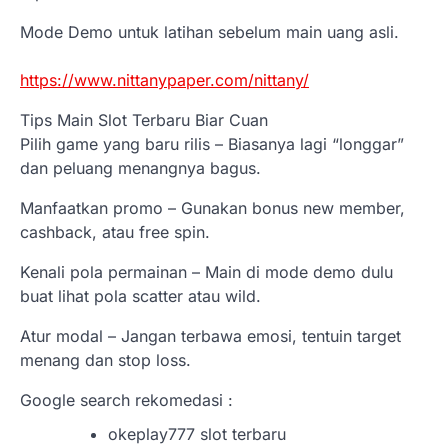
Mode Demo untuk latihan sebelum main uang asli.
https://www.nittanypaper.com/nittany/
Tips Main Slot Terbaru Biar Cuan
Pilih game yang baru rilis – Biasanya lagi “longgar”
dan peluang menangnya bagus.
Manfaatkan promo – Gunakan bonus new member,
cashback, atau free spin.
Kenali pola permainan – Main di mode demo dulu
buat lihat pola scatter atau wild.
Atur modal – Jangan terbawa emosi, tentuin target
menang dan stop loss.
Google search rekomedasi :
okeplay777 slot terbaru