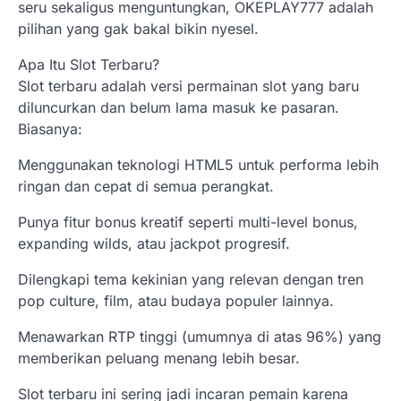
seru sekaligus menguntungkan, OKEPLAY777 adalah
pilihan yang gak bakal bikin nyesel.
Apa Itu Slot Terbaru?
Slot terbaru adalah versi permainan slot yang baru
diluncurkan dan belum lama masuk ke pasaran.
Biasanya:
Menggunakan teknologi HTML5 untuk performa lebih
ringan dan cepat di semua perangkat.
Punya fitur bonus kreatif seperti multi-level bonus,
expanding wilds, atau jackpot progresif.
Dilengkapi tema kekinian yang relevan dengan tren
pop culture, film, atau budaya populer lainnya.
Menawarkan RTP tinggi (umumnya di atas 96%) yang
memberikan peluang menang lebih besar.
Slot terbaru ini sering jadi incaran pemain karena