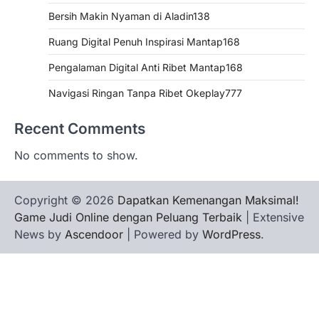
Bersih Makin Nyaman di Aladin138
Ruang Digital Penuh Inspirasi Mantap168
Pengalaman Digital Anti Ribet Mantap168
Navigasi Ringan Tanpa Ribet Okeplay777
Recent Comments
No comments to show.
Copyright © 2026
Dapatkan Kemenangan Maksimal!
Game Judi Online dengan Peluang Terbaik
| Extensive
News by
Ascendoor
| Powered by
WordPress
.