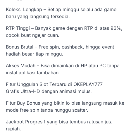
Koleksi Lengkap – Setiap minggu selalu ada game
baru yang langsung tersedia.
RTP Tinggi – Banyak game dengan RTP di atas 96%,
cocok buat ngejar cuan.
Bonus Brutal – Free spin, cashback, hingga event
hadiah besar tiap minggu.
Akses Mudah – Bisa dimainkan di HP atau PC tanpa
instal aplikasi tambahan.
Fitur Unggulan Slot Terbaru di OKEPLAY777
Grafis Ultra-HD dengan animasi mulus.
Fitur Buy Bonus yang bikin lo bisa langsung masuk ke
mode free spin tanpa nunggu scatter.
Jackpot Progresif yang bisa tembus ratusan juta
rupiah.